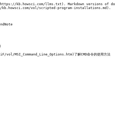
https://kb.howsci.com/llms.txt). Markdown versions of do
/kb.howsci.com/vol/scripted-program-installations.md).

Note


