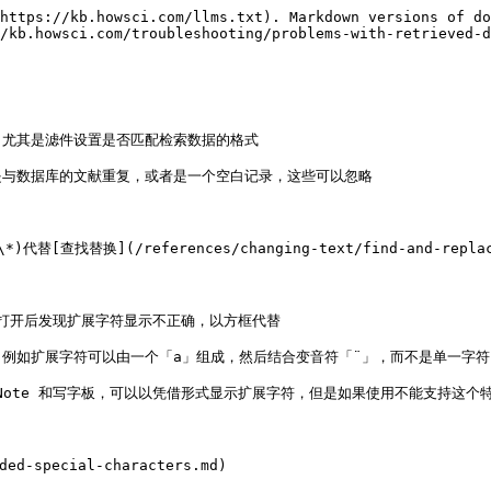
https://kb.howsci.com/llms.txt). Markdown versions of do
/kb.howsci.com/troubleshooting/problems-with-retrieved-d
尤其是滤件设置是否匹配检索数据的格式

与数据库的文献重复，或者是一个空白记录，这些可以忽略

替换](/references/changing-text/find-and-repl
再打开后发现扩展字符显示不正确，以方框代替

例如扩展字符可以由一个「a」组成，然后结合变音符「¨」，而不是单一字符「
Note 和写字板，可以以凭借形式显示扩展字符，但是如果使用不能支持这个