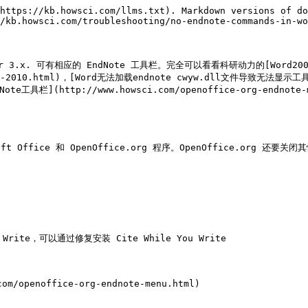
https://kb.howsci.com/llms.txt). Markdown versions of do
/kb.howsci.com/troubleshooting/no-endnote-commands-in-wo
g Writer 3.x. 可有相应的 EndNote 工具栏。完全可以看看科研动力的[Word
-2007-2010.html)，[Word无法加载endnote cwyw.dll文件导致无法显示工具
Note工具栏](http://www.howsci.com/openoffice-org-endnote-m
Office 和 OpenOffice.org 程序。OpenOffice.org 还要关闭
ite，可以通过修复安装 Cite While You Write
