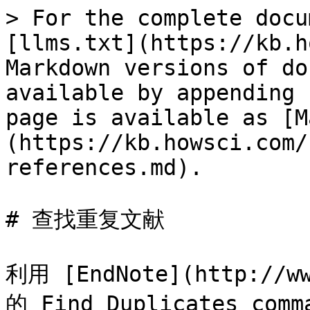
> For the complete docu
[llms.txt](https://kb.h
Markdown versions of do
available by appending 
page is available as [M
(https://kb.howsci.com/
references.md).

# 查找重复文献

利用 [EndNote](http://ww
的 Find Duplicates c