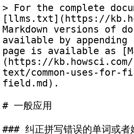
> For the complete docu
[llms.txt](https://kb.h
Markdown versions of do
available by appending 
page is available as [M
(https://kb.howsci.com/
text/common-uses-for-fi
field.md).

# 一般应用

### 纠正拼写错误的单词或者姓