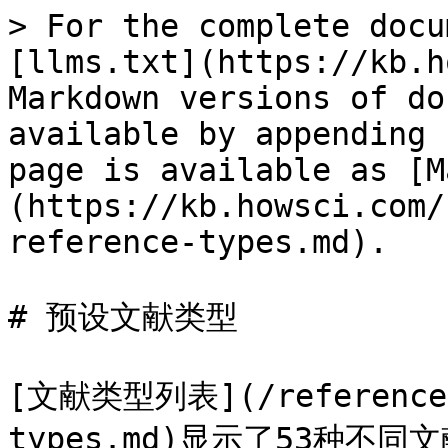
> For the complete docu
[llms.txt](https://kb.h
Markdown versions of do
available by appending 
page is available as [M
(https://kb.howsci.com/
reference-types.md).

# 预设文献类型

[文献类型列表](/reference-t
types.md)显示了53种