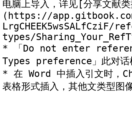
电脑上导入，详见[分享文献类
(https://app.gitbook.co
LrgCHEEK5wsSALfCziF/ref
types/Sharing_Your_RefT
* 「Do not enter referen
Types preference」
* 在 Word 中插入引文时，Ch