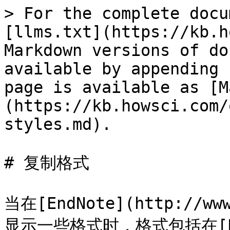
> For the complete docu
[llms.txt](https://kb.h
Markdown versions of do
available by appending 
page is available as [M
(https://kb.howsci.com/
styles.md).

# 复制格式

当在[EndNote](http://www
显示一些格式时，格式包括在[En