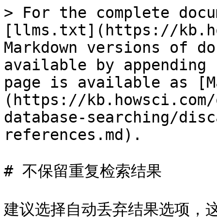
> For the complete docu
[llms.txt](https://kb.h
Markdown versions of do
available by appending 
page is available as [M
(https://kb.howsci.com/
database-searching/disc
references.md).

# 不保留重复检索结果

建议选择自动丢弃结果选项，这