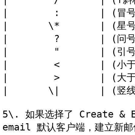
|        :       | (冒号
|       \*       | (星号
|        ?       | (问号
|        "       | (引号
|        <       | (小于
|        >       | (大于
|       \|       | (竖线
5\. 如果选择了 Create &
email 默认客户端，建立