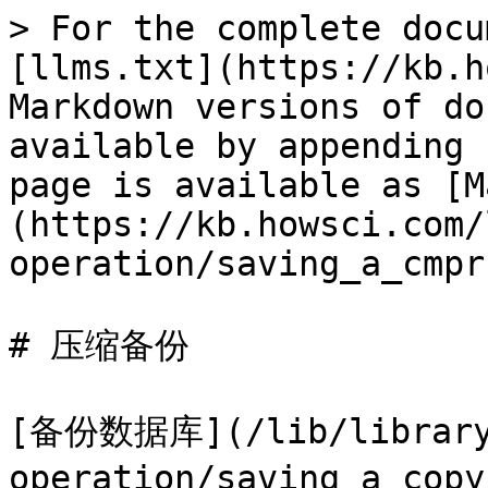
> For the complete docu
[llms.txt](https://kb.h
Markdown versions of do
available by appending 
page is available as [M
(https://kb.howsci.com/
operation/saving_a_cmpr
# 压缩备份

[备份数据库](/lib/librar
operation/saving_a_co