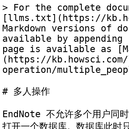
> For the complete docu
[llms.txt](https://kb.h
Markdown versions of do
available by appending 
page is available as [M
(https://kb.howsci.com/
operation/multiple_peop
# 多人操作

EndNote 不允许多个用户
打开一个数据库。数据库此时