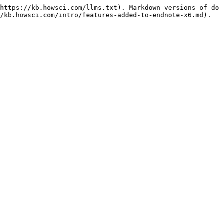
https://kb.howsci.com/llms.txt). Markdown versions of do
/kb.howsci.com/intro/features-added-to-endnote-x6.md).
