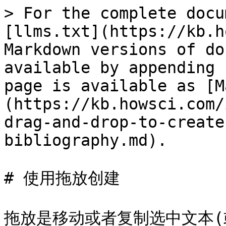
> For the complete docu
[llms.txt](https://kb.h
Markdown versions of do
available by appending 
page is available as [M
(https://kb.howsci.com/
drag-and-drop-to-create
bibliography.md).

# 使用拖放创建

拖放是移动或者复制选中文本(