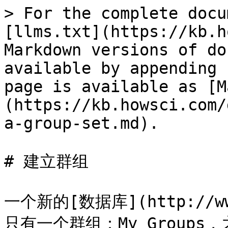
> For the complete docu
[llms.txt](https://kb.h
Markdown versions of do
available by appending 
page is available as [M
(https://kb.howsci.com/
a-group-set.md).

# 建立群组

一个新的[数据库](http://www
只有一个群组：My Group