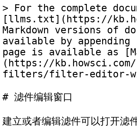
> For the complete docu
[llms.txt](https://kb.h
Markdown versions of do
available by appending 
page is available as [M
(https://kb.howsci.com/
filters/filter-editor-w
# 滤件编辑窗口

建立或者编辑滤件可以打开滤件