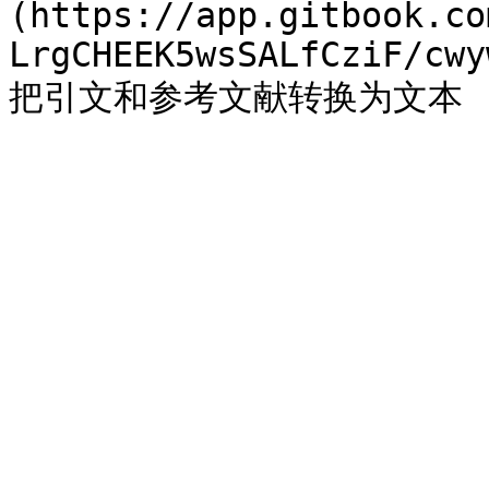
(https://app.gitbook.co
LrgCHEEK5wsSALfCziF/cwy