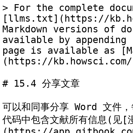
> For the complete docu
[llms.txt](https://kb.h
Markdown versions of do
available by appending 
page is available as [M
(https://kb.howsci.com/
# 15.4 分享文章

可以和同事分享 Word 文
代码中包含文献所有信息(见[
(https://app.gitbook.co