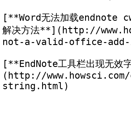
[**Word无法加载endnote
解决方法**](http://www.ho
not-a-valid-office-add-
[**EndNote工具栏出现无效
(http://www.howsci.com/